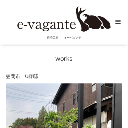
鍛冶工房 イーバガンテ
works
笠間市 U様邸