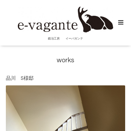
鍛冶工房 イーバガンテ
works
品川 S様邸