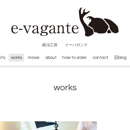
鍛冶工房 イーバガンテ
nfo
works
movie
about
how to order
contact
旧blog
works