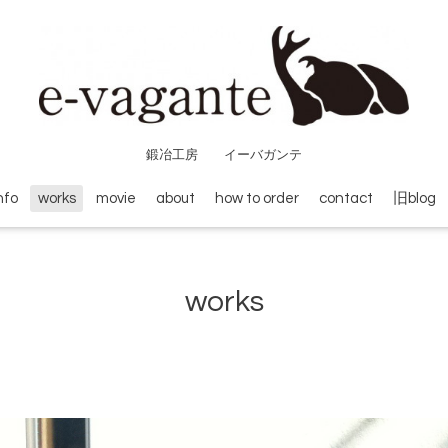
鍛冶工房 イーバガンテ
nfo
works
movie
about
how to order
contact
旧blog
works