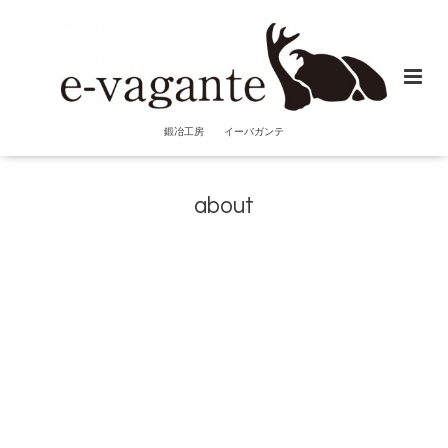
鍛冶工房 イーバガンテ
about