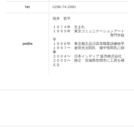
tel
0296-74-2990
筒井 哲平
１９７４年 生まれ
１９９５年 東京コミュニケーションアート
専門学校
卒
profile
１９９６年 東京都立品川高等職業訓練校卒
１９９７〜 倉田光太郎氏 畑中悟郎氏に師
事
２００４〜 日本インディア 販売株式会社
２００５〜 独立 茨城県笠間市に工房を構
える