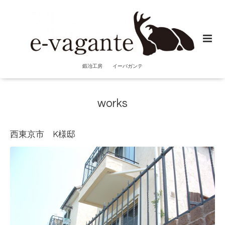
鍛冶工房 イーバガンテ
works
西東京市 K様邸