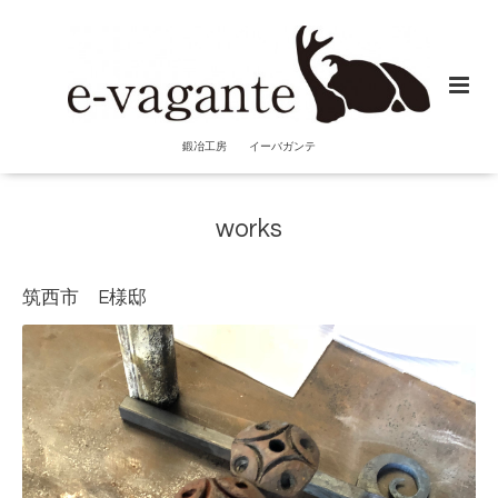
鍛冶工房 イーバガンテ
works
筑西市 E様邸